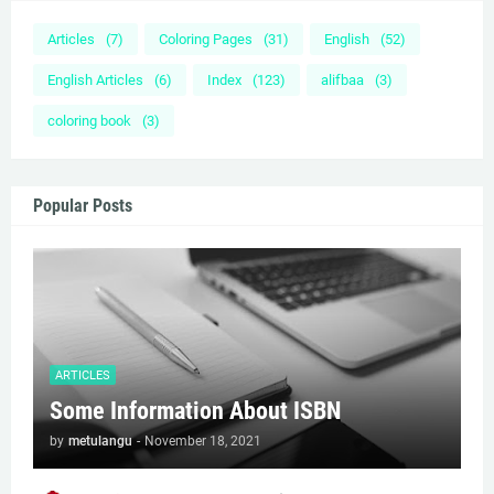
Articles
(7)
Coloring Pages
(31)
English
(52)
English Articles
(6)
Index
(123)
alifbaa
(3)
coloring book
(3)
Popular Posts
ARTICLES
Some Information About ISBN
by
metulangu
-
November 18, 2021